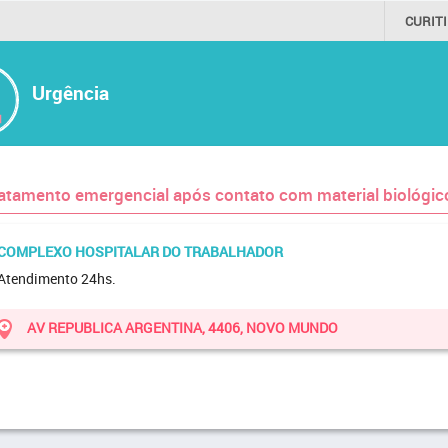
CURIT
Urgência
atamento emergencial após contato com material biológico
COMPLEXO HOSPITALAR DO TRABALHADOR
Atendimento 24hs.
AV REPUBLICA ARGENTINA, 4406, NOVO MUNDO