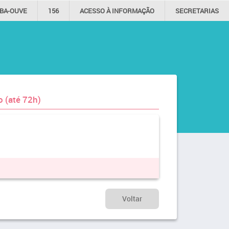
IBA-OUVE
156
ACESSO À
INFORMAÇÃO
SECRETARIAS
 (até 72h)
Voltar