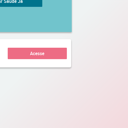
r Saúde Já
Acesse