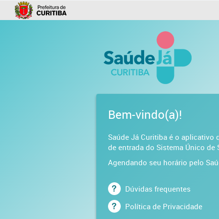
Bem-vindo(a)!
Saúde Já Curitiba é o aplicativo
de entrada do Sistema Único de 
Agendando seu horário pelo Saúd
Dúvidas frequentes
Política de Privacidade